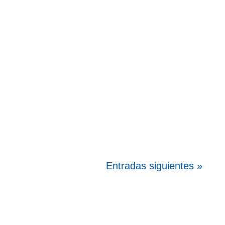
Descubre la nueva Harbil 180 (HA180): la
tintométrica automática ideal para comercios
pequeños y medianos La Harbil 180
(HA180) ya está disponible a través de
Velcoloris, y llega...
Entradas siguientes »