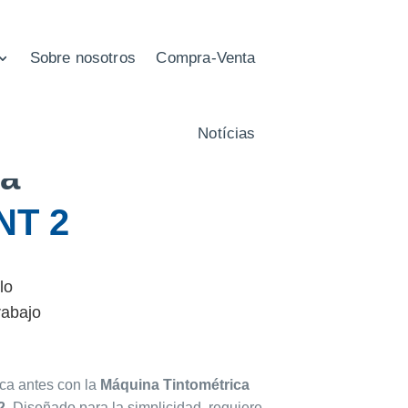
Sobre nosotros
Compra-Venta
intométrica
Notícias
a
NT 2
lo
rabajo
a antes con la
Máquina
Tintométrica
2
. Diseñado para la simplicidad, requiere