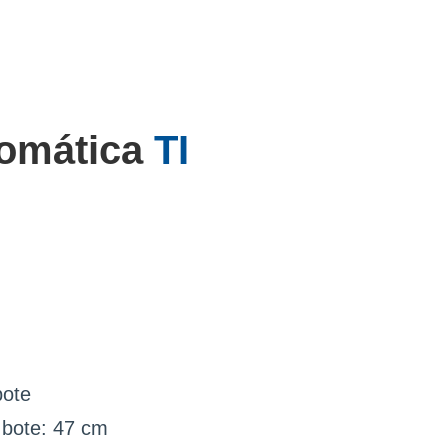
tomática
TI
bote
 bote: 47 cm