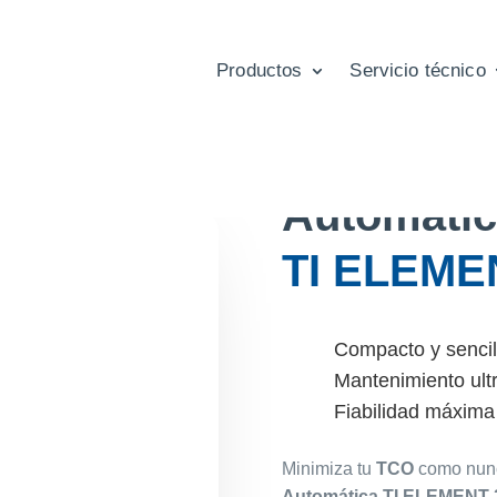
Productos
Servicio técnico
Máquina T
Automátic
TI ELEME
Compacto y sencil
Mantenimiento ult
Fiabilidad máxima
Minimiza tu
TCO
como nunc
Automática TI ELEMENT 