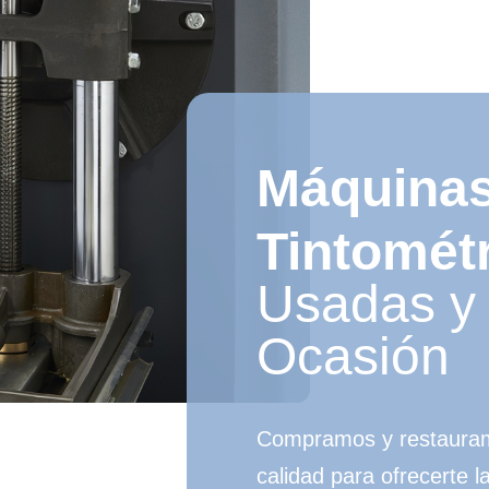
Máquina
Tintomét
Usadas y
Ocasión
Compramos y restaura
calidad para ofrecerte l