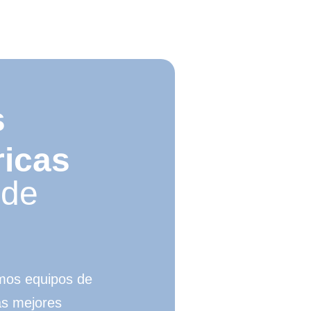
s
ricas
 de
mos equipos de
as mejores