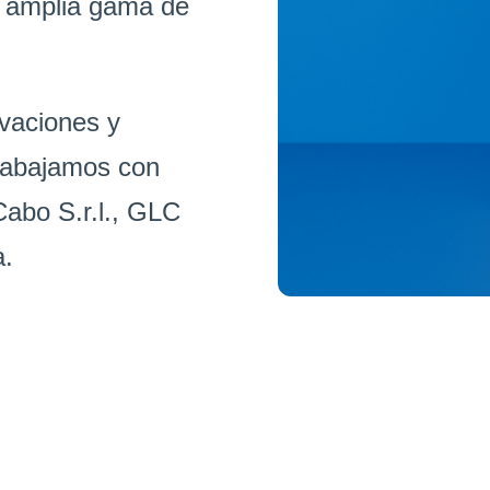
a amplia gama de
vaciones y
Trabajamos con
abo S.r.l., GLC
a.