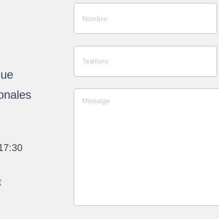
que
onales
17:30
t