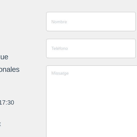
que
onales
17:30
t