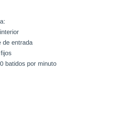
a:
nterior
e de entrada
fijos
0 batidos por minuto