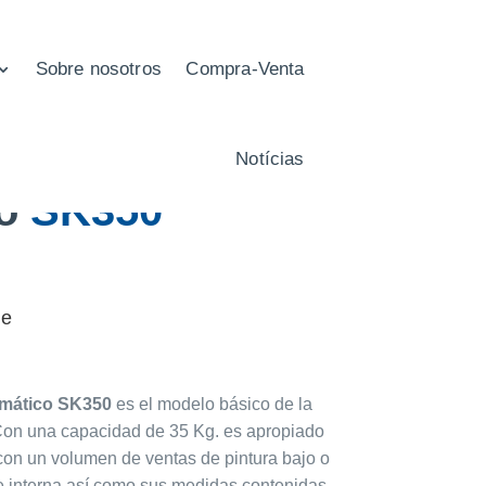
Sobre nosotros
Compra-Venta
 Shaker
Notícias
co
SK350
le
omático SK350
es el modelo básico de la
Con una capacidad de 35 Kg. es apropiado
 con un volumen de ventas de pintura bajo o
e interna así como sus medidas contenidas