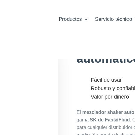
Productos
Servicio técnico
Mezclador
automáti
Fácil de usar
Robusto y confiab
Valor por dinero
El
mezclador shaker aut
gama
SK de Fast&Fluid
. 
para cualquier distribuidor
medio. Su puerta deslizant